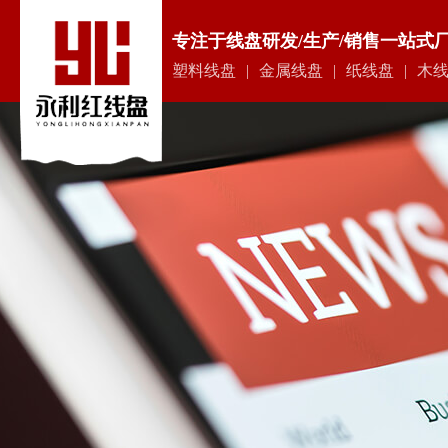
专注于线盘研发/生产/销售一站式
塑料线盘
|
金属线盘
|
纸线盘
|
木