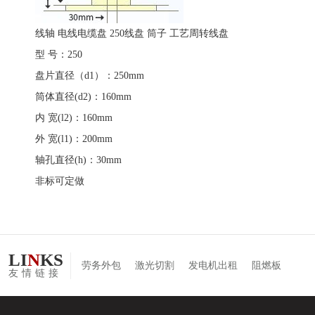
线轴 电线电缆盘 250线盘 筒子 工艺周转线盘
型 号：250
盘片直径（d1）：250mm
筒体直径(d2)：160mm
内 宽(l2)：160mm
外 宽(l1)：200mm
轴孔直径(h)：30mm
非标可定做
LI
N
KS
劳务外包
激光切割
发电机出租
阻燃板
友情链接